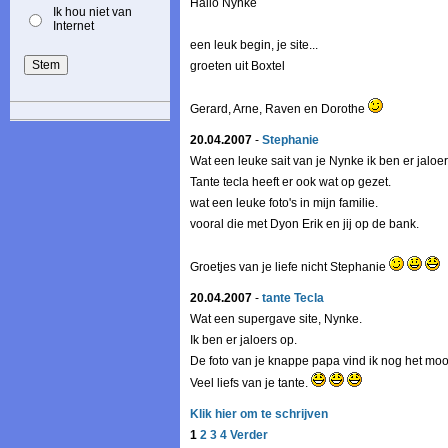
Hallo Nynke
Ik hou niet van
Internet
een leuk begin, je site...
groeten uit Boxtel
Gerard, Arne, Raven en Dorothe
20.04.2007
-
Stephanie
Wat een leuke sait van je Nynke ik ben er jaloer
Tante tecla heeft er ook wat op gezet.
wat een leuke foto's in mijn familie.
vooral die met Dyon Erik en jij op de bank.
Groetjes van je liefe nicht Stephanie
20.04.2007
-
tante Tecla
Wat een supergave site, Nynke.
Ik ben er jaloers op.
De foto van je knappe papa vind ik nog het mooi
Veel liefs van je tante.
Klik hier om te schrijven
1
2
3
4
Verder