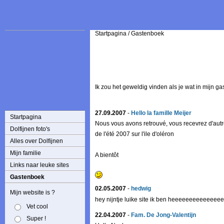
Startpagina
/
Gastenboek
Ik zou het geweldig vinden als je wat in mijn gast
27.09.2007
-
Hello la famille Meijer
Startpagina
Nous vous avons retrouvé, vous recevrez d'aut
Dolfijnen foto's
de l'été 2007 sur l'ile d'oléron
Alles over Dolfijnen
Mijn familie
A bientôt
Links naar leuke sites
Gastenboek
02.05.2007
-
hedwig
Mijn website is ?
hey nijntje luike site ik ben heeeeeeeeeeeee
Vet cool
22.04.2007
-
Fam. De Jong-Valentijn
Super !